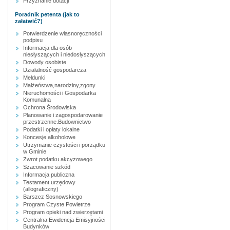
Przyznanie dotacji
Poradnik petenta (jak to
załatwić?)
Potwierdzenie własnoręczności
podpisu
Informacja dla osób
niesłyszących i niedosłyszących
Dowody osobiste
Działalność gospodarcza
Meldunki
Małżeństwa,narodziny,zgony
Nieruchomości i Gospodarka
Komunalna
Ochrona Środowiska
Planowanie i zagospodarowanie
przestrzenne.Budownictwo
Podatki i opłaty lokalne
Koncesje alkoholowe
Utrzymanie czystości i porządku
w Gminie
Zwrot podatku akcyzowego
Szacowanie szkód
Informacja publiczna
Testament urzędowy
(allograficzny)
Barszcz Sosnowskiego
Program Czyste Powietrze
Program opieki nad zwierzętami
Centralna Ewidencja Emisyjności
Budynków