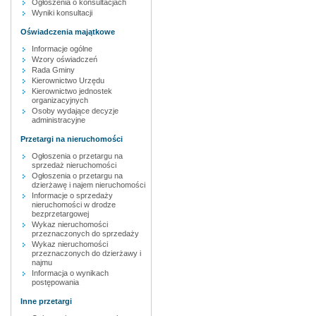
Ogłoszenia o konsultacjach
Wyniki konsultacji
Oświadczenia majątkowe
Informacje ogólne
Wzory oświadczeń
Rada Gminy
Kierownictwo Urzędu
Kierownictwo jednostek
organizacyjnych
Osoby wydające decyzje
administracyjne
Przetargi na nieruchomości
Ogłoszenia o przetargu na
sprzedaż nieruchomości
Ogłoszenia o przetargu na
dzierżawę i najem nieruchomości
Informacje o sprzedaży
nieruchomości w drodze
bezprzetargowej
Wykaz nieruchomości
przeznaczonych do sprzedaży
Wykaz nieruchomości
przeznaczonych do dzierżawy i
najmu
Informacja o wynikach
postępowania
Inne przetargi