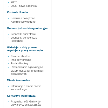
2007
2006 - nowa kadencja
Kontrole Urzędu
Kontrole zewnętrzne
Kontrole wewnętrzne
Gminne jednostki organizacyjne
Jednostki budżetowe
Jednostki pomocnicze
(sołectwa)
Ważniejsze akty prawne
regulujące pracę samorządu
Finanse i budżet
Inne akty prawne
Podatki i opłaty
Postępowania egzekucyjne
Wzory deklaracji i informacji
podatkowych
Mienie komunalne
Informacja o stanie mienia
komunalnego
Kontakty i współpraca
Przynależność Gminy do
stowarzyszeń i związków