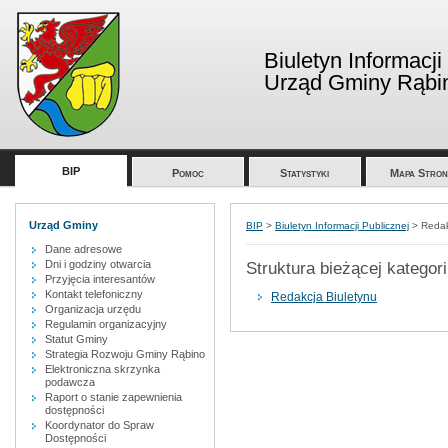
Biuletyn Informacji
Urząd Gminy Rąbi
BIP
Pomoc
Statystyki
Mapa Stron
Urząd Gminy
BIP
>
Biuletyn Informacji Publicznej
>
Redak
Dane adresowe
Dni i godziny otwarcia
Struktura bieżącej kategori
Przyjęcia interesantów
Kontakt telefoniczny
Redakcja Biuletynu
Organizacja urzędu
Regulamin organizacyjny
Statut Gminy
Strategia Rozwoju Gminy Rąbino
Elektroniczna skrzynka
podawcza
Raport o stanie zapewnienia
dostępności
Koordynator do Spraw
Dostępności