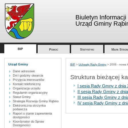
Biuletyn Informacji
Urząd Gminy Rąbi
BIP
Pomoc
Statystyki
Mapa Stron
Urząd Gminy
BIP
>
Uchwały Rady Gminy
>
2006 - nowa 
Dane adresowe
Dni i godziny otwarcia
Struktura bieżącej ka
Przyjęcia interesantów
Kontakt telefoniczny
I sesja Rady Gmny z dnia 
Organizacja urzędu
II sesja Rady Gminy z dnia
Regulamin organizacyjny
III sesja Rady Gminy z dni
Statut Gminy
Strategia Rozwoju Gminy Rąbino
IV sesja Rady Gminy z dni
Elektroniczna skrzynka
podawcza
Raport o stanie zapewnienia
dostępności
Koordynator do Spraw
Dostępności