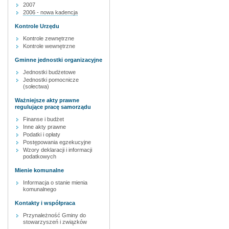
2007
2006 - nowa kadencja
Kontrole Urzędu
Kontrole zewnętrzne
Kontrole wewnętrzne
Gminne jednostki organizacyjne
Jednostki budżetowe
Jednostki pomocnicze
(sołectwa)
Ważniejsze akty prawne
regulujące pracę samorządu
Finanse i budżet
Inne akty prawne
Podatki i opłaty
Postępowania egzekucyjne
Wzory deklaracji i informacji
podatkowych
Mienie komunalne
Informacja o stanie mienia
komunalnego
Kontakty i współpraca
Przynależność Gminy do
stowarzyszeń i związków