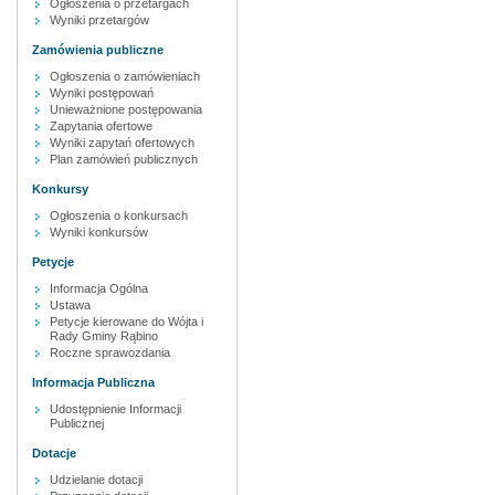
Ogłoszenia o przetargach
Wyniki przetargów
Zamówienia publiczne
Ogłoszenia o zamówieniach
Wyniki postępowań
Unieważnione postępowania
Zapytania ofertowe
Wyniki zapytań ofertowych
Plan zamówień publicznych
Konkursy
Ogłoszenia o konkursach
Wyniki konkursów
Petycje
Informacja Ogólna
Ustawa
Petycje kierowane do Wójta i
Rady Gminy Rąbino
Roczne sprawozdania
Informacja Publiczna
Udostępnienie Informacji
Publicznej
Dotacje
Udzielanie dotacji