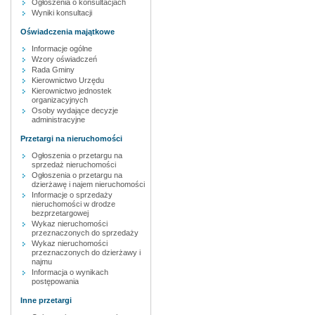
Ogłoszenia o konsultacjach
Wyniki konsultacji
Oświadczenia majątkowe
Informacje ogólne
Wzory oświadczeń
Rada Gminy
Kierownictwo Urzędu
Kierownictwo jednostek
organizacyjnych
Osoby wydające decyzje
administracyjne
Przetargi na nieruchomości
Ogłoszenia o przetargu na
sprzedaż nieruchomości
Ogłoszenia o przetargu na
dzierżawę i najem nieruchomości
Informacje o sprzedaży
nieruchomości w drodze
bezprzetargowej
Wykaz nieruchomości
przeznaczonych do sprzedaży
Wykaz nieruchomości
przeznaczonych do dzierżawy i
najmu
Informacja o wynikach
postępowania
Inne przetargi