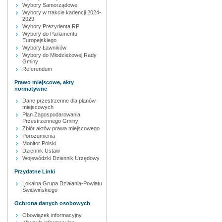
Wybory Samorządowe
Wybory w trakcie kadencji 2024-
2029
Wybory Prezydenta RP
Wybory do Parlamentu
Europejskiego
Wybory Ławników
Wybory do Młodzieżowej Rady
Gminy
Referendum
Prawo miejscowe, akty
normatywne
Dane przestrzenne dla planów
miejscowych
Plan Zagospodarowania
Przestrzennego Gminy
Zbiór aktów prawa miejscowego
Porozumienia
Monitor Polski
Dziennik Ustaw
Wojewódzki Dziennik Urzędowy
Przydatne Linki
Lokalna Grupa Działania-Powiatu
Świdwińskiego
Ochrona danych osobowych
Obowiązek informacyjny