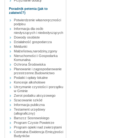
Przyznanie dotacji
Poradnik petenta (jak to
załatwić?)
Potwierdzenie własnoręczności
podpisu
Informacja dla osób
niesłyszących i niedosłyszących
Dowody osobiste
Działalność gospodarcza
Meldunki
Małżeństwa,narodziny,zgony
Nieruchomości i Gospodarka
Komunalna
Ochrona Środowiska
Planowanie i zagospodarowanie
przestrzenne.Budownictwo
Podatki i opłaty lokalne
Koncesje alkoholowe
Utrzymanie czystości i porządku
w Gminie
Zwrot podatku akcyzowego
Szacowanie szkód
Informacja publiczna
Testament urzędowy
(allograficzny)
Barszcz Sosnowskiego
Program Czyste Powietrze
Program opieki nad zwierzętami
Centralna Ewidencja Emisyjności
Budynków