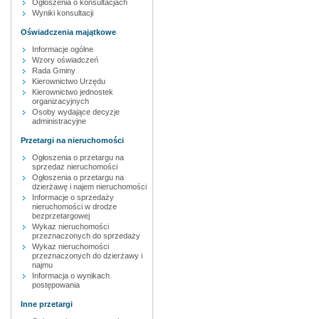
Ogłoszenia o konsultacjach
Wyniki konsultacji
Oświadczenia majątkowe
Informacje ogólne
Wzory oświadczeń
Rada Gminy
Kierownictwo Urzędu
Kierownictwo jednostek
organizacyjnych
Osoby wydające decyzje
administracyjne
Przetargi na nieruchomości
Ogłoszenia o przetargu na
sprzedaż nieruchomości
Ogłoszenia o przetargu na
dzierżawę i najem nieruchomości
Informacje o sprzedaży
nieruchomości w drodze
bezprzetargowej
Wykaz nieruchomości
przeznaczonych do sprzedaży
Wykaz nieruchomości
przeznaczonych do dzierżawy i
najmu
Informacja o wynikach
postępowania
Inne przetargi