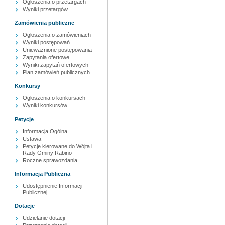
Ogłoszenia o przetargach
Wyniki przetargów
Zamówienia publiczne
Ogłoszenia o zamówieniach
Wyniki postępowań
Unieważnione postępowania
Zapytania ofertowe
Wyniki zapytań ofertowych
Plan zamówień publicznych
Konkursy
Ogłoszenia o konkursach
Wyniki konkursów
Petycje
Informacja Ogólna
Ustawa
Petycje kierowane do Wójta i
Rady Gminy Rąbino
Roczne sprawozdania
Informacja Publiczna
Udostępnienie Informacji
Publicznej
Dotacje
Udzielanie dotacji