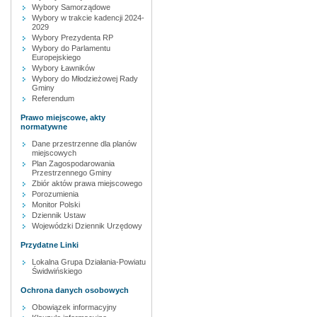
Wybory Samorządowe
Wybory w trakcie kadencji 2024-
2029
Wybory Prezydenta RP
Wybory do Parlamentu
Europejskiego
Wybory Ławników
Wybory do Młodzieżowej Rady
Gminy
Referendum
Prawo miejscowe, akty
normatywne
Dane przestrzenne dla planów
miejscowych
Plan Zagospodarowania
Przestrzennego Gminy
Zbiór aktów prawa miejscowego
Porozumienia
Monitor Polski
Dziennik Ustaw
Wojewódzki Dziennik Urzędowy
Przydatne Linki
Lokalna Grupa Działania-Powiatu
Świdwińskiego
Ochrona danych osobowych
Obowiązek informacyjny