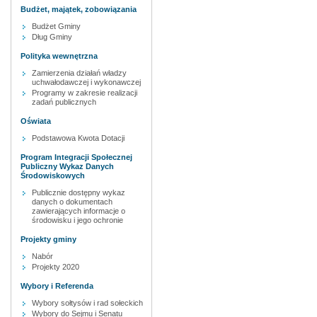
Budżet, majątek, zobowiązania
Budżet Gminy
Dług Gminy
Polityka wewnętrzna
Zamierzenia działań władzy
uchwałodawczej i wykonawczej
Programy w zakresie realizacji
zadań publicznych
Oświata
Podstawowa Kwota Dotacji
Program Integracji Społecznej
Publiczny Wykaz Danych
Środowiskowych
Publicznie dostępny wykaz
danych o dokumentach
zawierających informacje o
środowisku i jego ochronie
Projekty gminy
Nabór
Projekty 2020
Wybory i Referenda
Wybory sołtysów i rad sołeckich
Wybory do Sejmu i Senatu