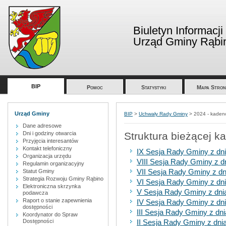
Biuletyn Informacji
Urząd Gminy Rąbi
BIP
Pomoc
Statystyki
Mapa Stron
Urząd Gminy
BIP
>
Uchwały Rady Gminy
>
2024 - kaden
Dane adresowe
Dni i godziny otwarcia
Struktura bieżącej ka
Przyjęcia interesantów
Kontakt telefoniczny
IX Sesja Rady Gminy z dni
Organizacja urzędu
VIII Sesja Rady Gminy z d
Regulamin organizacyjny
VII Sesja Rady Gminy z dni
Statut Gminy
Strategia Rozwoju Gminy Rąbino
VI Sesja Rady Gminy z dni
Elektroniczna skrzynka
V Sesja Rady Gminy z dni
podawcza
Raport o stanie zapewnienia
IV Sesja Rady Gminy z dni
dostępności
III Sesja Rady Gminy z dn
Koordynator do Spraw
Dostępności
II Sesja Rady Gminy z dni