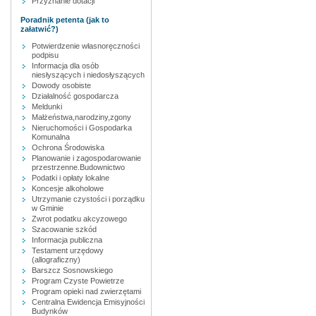
Przyznanie dotacji
Poradnik petenta (jak to
załatwić?)
Potwierdzenie własnoręczności
podpisu
Informacja dla osób
niesłyszących i niedosłyszących
Dowody osobiste
Działalność gospodarcza
Meldunki
Małżeństwa,narodziny,zgony
Nieruchomości i Gospodarka
Komunalna
Ochrona Środowiska
Planowanie i zagospodarowanie
przestrzenne.Budownictwo
Podatki i opłaty lokalne
Koncesje alkoholowe
Utrzymanie czystości i porządku
w Gminie
Zwrot podatku akcyzowego
Szacowanie szkód
Informacja publiczna
Testament urzędowy
(allograficzny)
Barszcz Sosnowskiego
Program Czyste Powietrze
Program opieki nad zwierzętami
Centralna Ewidencja Emisyjności
Budynków