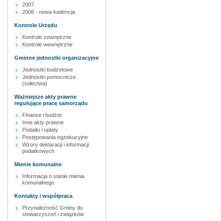
2007
2006 - nowa kadencja
Kontrole Urzędu
Kontrole zewnętrzne
Kontrole wewnętrzne
Gminne jednostki organizacyjne
Jednostki budżetowe
Jednostki pomocnicze
(sołectwa)
Ważniejsze akty prawne
regulujące pracę samorządu
Finanse i budżet
Inne akty prawne
Podatki i opłaty
Postępowania egzekucyjne
Wzory deklaracji i informacji
podatkowych
Mienie komunalne
Informacja o stanie mienia
komunalnego
Kontakty i współpraca
Przynależność Gminy do
stowarzyszeń i związków